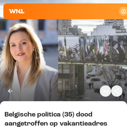
Klein
Standaard
Groot
Belgische politica (35) dood
Kopieer link
aangetroffen op vakantieadres