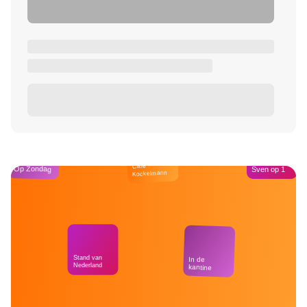
Café
Op Zondag
Sven op 1
Kockelmann
Stand van
In de
Nederland
kantine