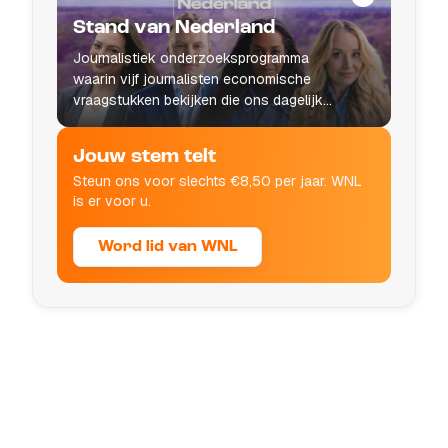
Stand van Nederland
Journalistiek onderzoeksprogramma
waarin vijf journalisten economische
vraagstukken bekijken die ons dagelijks
leven raken.
Jouw stem telt
Steun ons voor slechts €8,50 per jaar. WNL
is er voor u.
Word lid van WNL