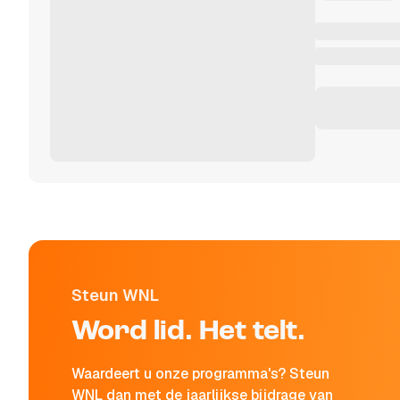
Steun WNL
Word lid. Het telt.
Waardeert u onze programma's? Steun
WNL dan met de jaarlijkse bijdrage van