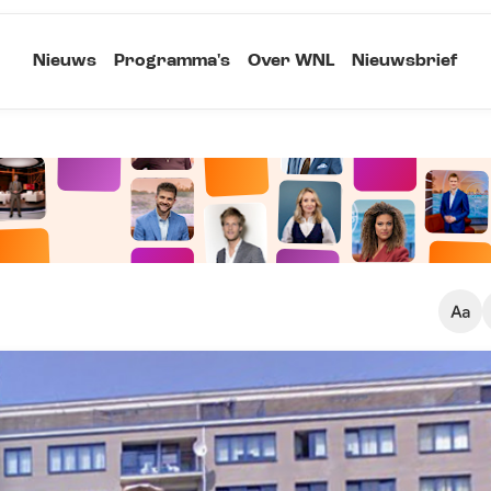
Nieuws
Programma's
Over WNL
Nieuwsbrief
Klein
Kopieer link
Standaard
Groot