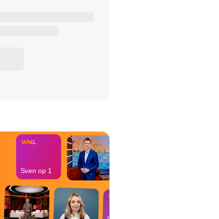
het Misdaad-
bureau
Sven op 1
In de