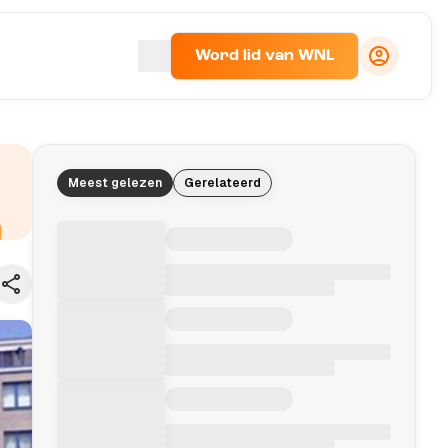
Word lid van WNL
Meest gelezen
Gerelateerd