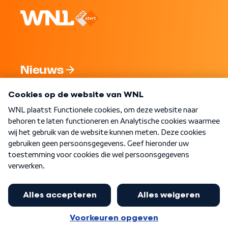
Nieuws
Programma's
Over WNL
Nieuwsbrief
Word Lid