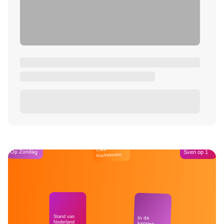
Café
Op Zondag
Sven op 1
Kockelmann
Stand van
In de
Nederland
kantine