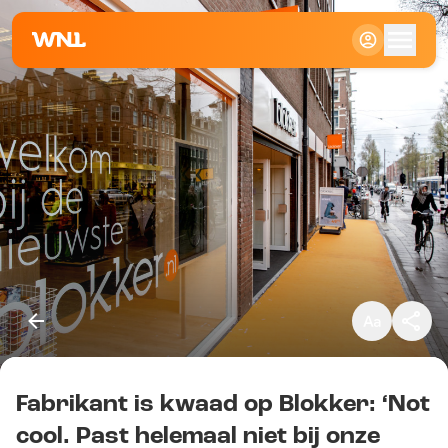
Klein
Standaard
Groot
Fabrikant is kwaad op Blokker: ‘Not
Kopieer link
cool. Past helemaal niet bij onze