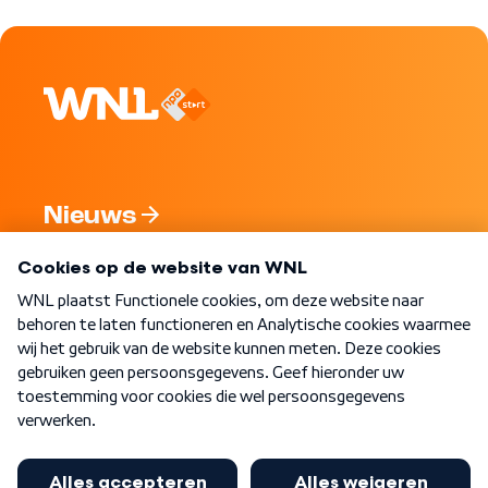
Nieuws
Programma's
Over WNL
Nieuwsbrief
Word Lid