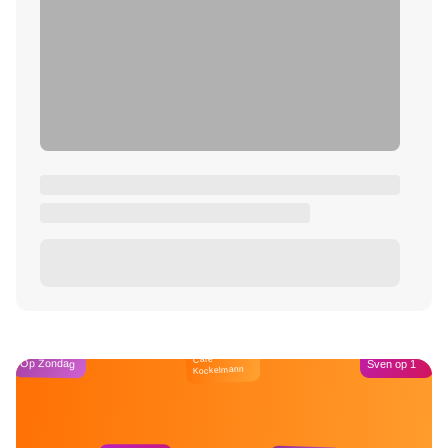
Café
Op Zondag
Sven op 1
Kockelmann