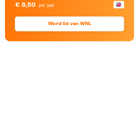
€ 8,50
per jaar
Word lid van WNL