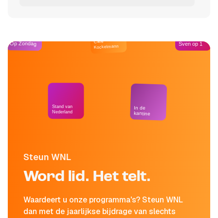
Café
Op Zondag
Sven op 1
Kockelmann
Stand van
In de
Nederland
kantine
Steun WNL
Word lid. Het telt.
Waardeert u onze programma's? Steun WNL
dan met de jaarlijkse bijdrage van slechts