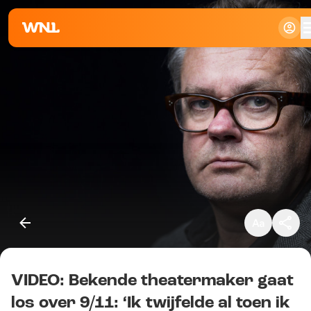
Klein
Standaard
Groot
VIDEO: Bekende theatermaker gaat
Kopieer link
los over 9/11: ‘Ik twijfelde al toen ik