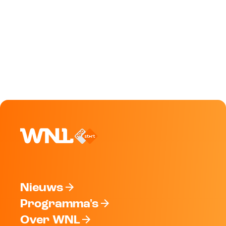
Nieuws
Programma's
Over WNL