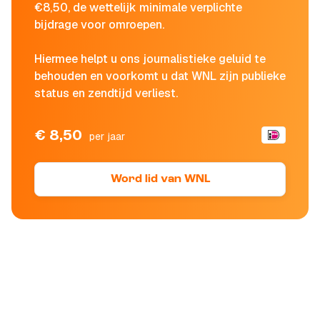
€8,50, de wettelijk minimale verplichte
bijdrage voor omroepen.
Hiermee helpt u ons journalistieke geluid te
behouden en voorkomt u dat WNL zijn publieke
status en zendtijd verliest.
€ 8,50
per jaar
Word lid van WNL