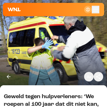
Klein
Standaard
Groot
Geweld tegen hulpverleners: ‘We
Kopieer link
roepen al 100 jaar dat dit niet kan,