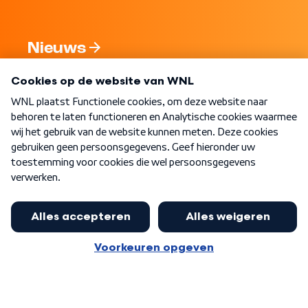
Nieuws
Programma's
Over WNL
Nieuwsbrief
Word Lid
Meer WNL voor jou
Nieuwe ‘onderkoning’ Buma wil tot