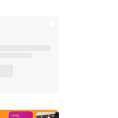
het Misdaad-
bureau