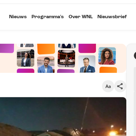
Nieuws
Programma's
Over WNL
Nieuwsbrief
Klein
Kopieer link
Standaard
Groot