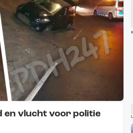
K
 en vlucht voor politie
L