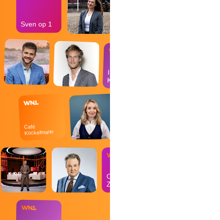
Sven op 1
In de
Kantine
Café
Kockelmann
Op
Zondag