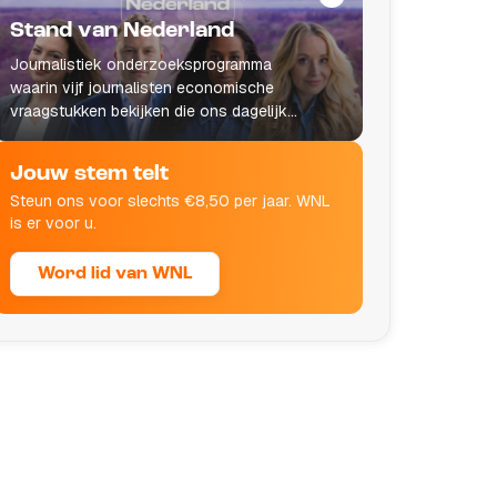
Stand van Nederland
Journalistiek onderzoeksprogramma
waarin vijf journalisten economische
vraagstukken bekijken die ons dagelijks
leven raken.
Jouw stem telt
Steun ons voor slechts €8,50 per jaar. WNL
is er voor u.
Word lid van WNL