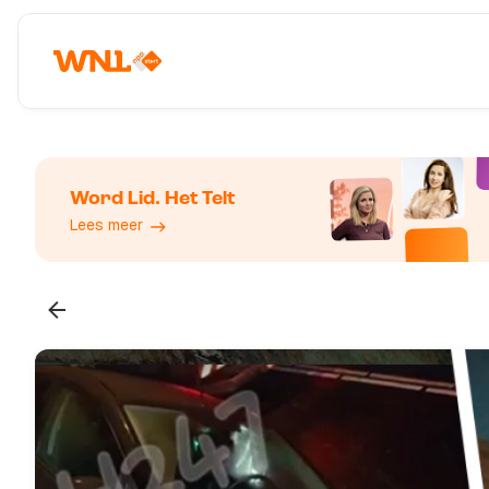
Word Lid. Het Telt
Lees meer