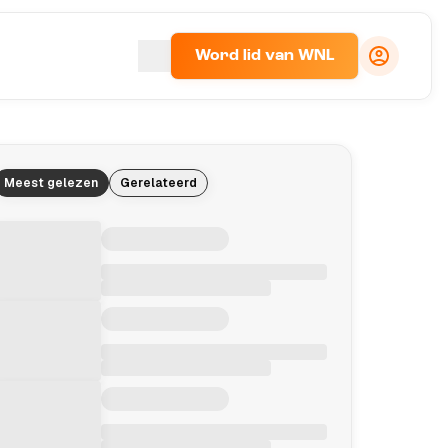
Word lid van WNL
Meest gelezen
Gerelateerd