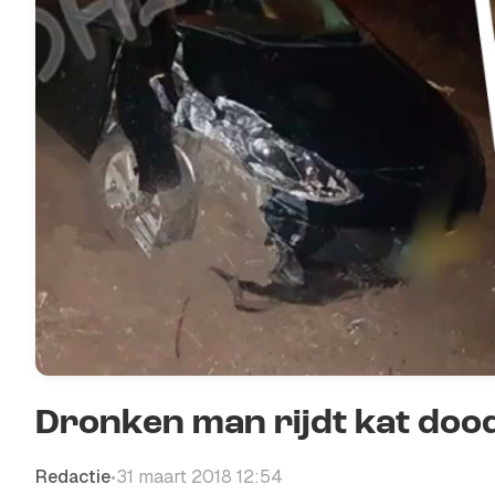
Dronken man rijdt kat dood
Redactie
31 maart 2018 12:54
•