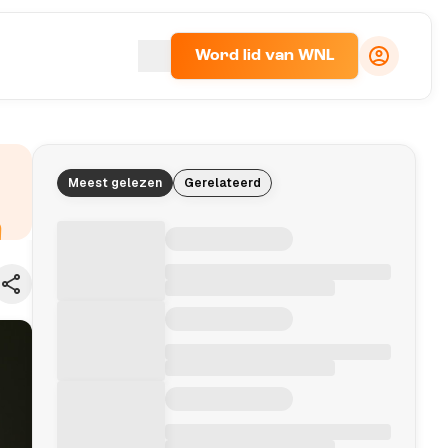
Word lid van WNL
Meest gelezen
Gerelateerd