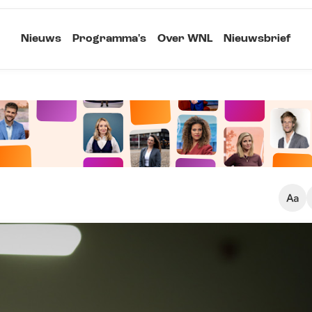
Nieuws
Programma's
Over WNL
Nieuwsbrief
Klein
Kopieer link
Standaard
Groot