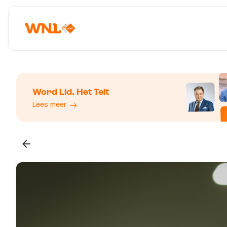
Word Lid. Het Telt
Lees meer