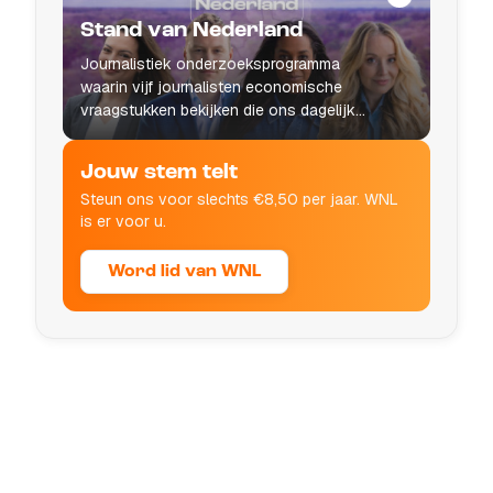
Stand van Nederland
Journalistiek onderzoeksprogramma
waarin vijf journalisten economische
vraagstukken bekijken die ons dagelijks
leven raken.
Jouw stem telt
Steun ons voor slechts €8,50 per jaar. WNL
is er voor u.
Word lid van WNL