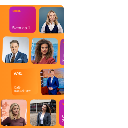
Sven op 1
In de
Kantine
Café
Kockelmann
Op
Zondag