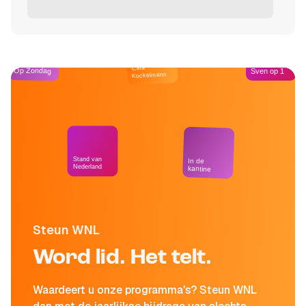
Café
Op Zondag
Sven op 1
Kockelmann
Stand van
In de
Nederland
kantine
Steun WNL
Word lid. Het telt.
Waardeert u onze programma's? Steun WNL