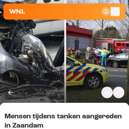
Klein
Standaard
Groot
Mensen tijdens tanken aangereden
Kopieer link
in Zaandam