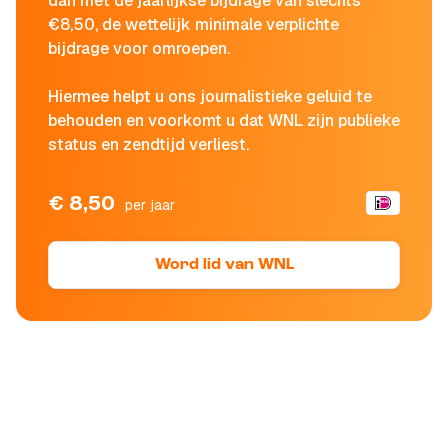
dan met de jaarlijkse bijdrage van slechts
€8,50, de wettelijk minimale verplichte
bijdrage voor omroepen.
Hiermee helpt u ons journalistieke geluid te
behouden en voorkomt u dat WNL zijn publieke
status en zendtijd verliest.
€ 8,50
per jaar
Word lid van WNL