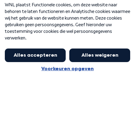
Over WNL
Nieuwsbrief
Word Lid
Meer WNL voor jou
Huishoudens met thuisbatterij,
slimme laadpaal of warmtepomp
Algemene voorwaarden
Cookie-instellingen
kunnen geld gaan verdienen: 'Kan
Privacy statement
op jaarbasis 500 euro opleveren'