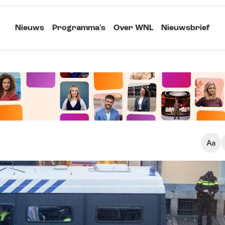
Nieuws
Programma's
Over WNL
Nieuwsbrief
Klein
Kopieer link
Standaard
Groot