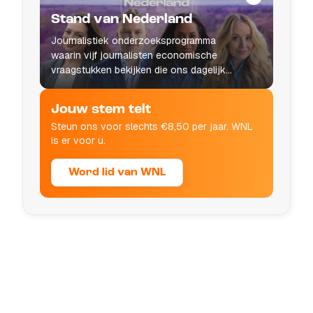
Stand van Nederland
Journalistiek onderzoeksprogramma
waarin vijf journalisten economische
vraagstukken bekijken die ons dagelijks
leven raken.
Jouw stem telt
Steun ons voor slechts €8,50 per jaar. WNL
is er voor u.
Word lid van WNL