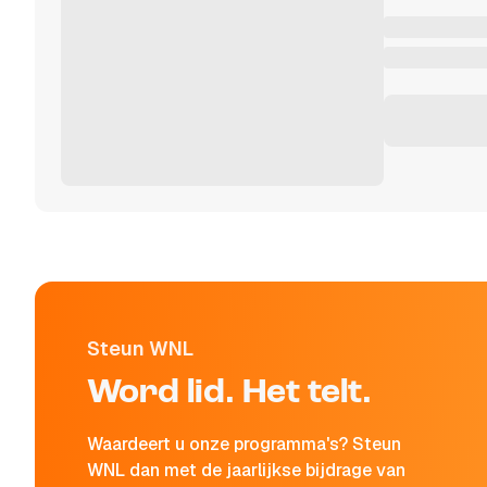
Steun WNL
Word lid. Het telt.
Waardeert u onze programma's? Steun
WNL dan met de jaarlijkse bijdrage van