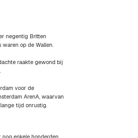
er negentig Britten
s waren op de Wallen.
rdachte raakte gewond bij
.
erdam voor de
Amsterdam ArenA, waarvan
ange tijd onrustig.
r nog enkele honderden