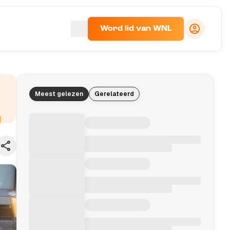
Word lid van WNL
Meest gelezen
Gerelateerd