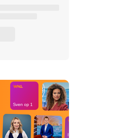
het Misdaad-
bureau
Sven op 1
In de