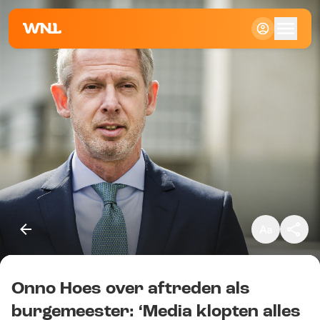
Klein
Standaard
Groot
Onno Hoes over aftreden als
Kopieer link
burgemeester: ‘Media klopten alles