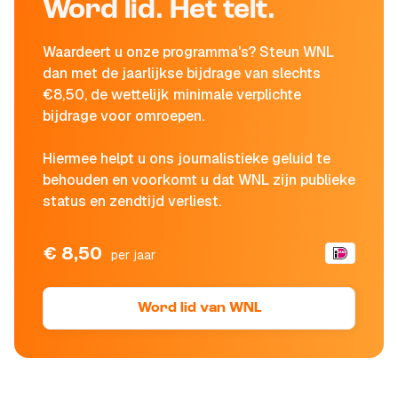
Word lid. Het telt.
Waardeert u onze programma's? Steun WNL
dan met de jaarlijkse bijdrage van slechts
€8,50, de wettelijk minimale verplichte
bijdrage voor omroepen.
Hiermee helpt u ons journalistieke geluid te
behouden en voorkomt u dat WNL zijn publieke
status en zendtijd verliest.
€ 8,50
per jaar
Word lid van WNL