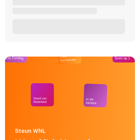
Café
Op Zondag
Sven op 1
Kockelmann
Stand van
In de
Nederland
kantine
Steun WNL