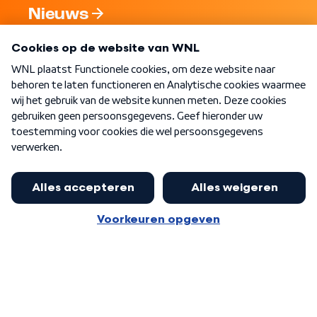
Nieuws
Programma's
Over WNL
Nieuwsbrief
Word Lid
Meer WNL voor jou
Huishoudens met thuisbatterij,
slimme laadpaal of warmtepomp
Algemene voorwaarden
Cookie-instellingen
kunnen geld gaan verdienen: 'Kan
Privacy statement