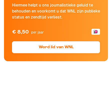
Hiermee helpt u ons journalistieke geluid te
behouden en voorkomt u dat WNL zijn publieke
status en zendtijd verliest.
€ 8,50
per jaar
Word lid van WNL