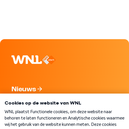
Nieuws
Programma's
Over WNL
Nieuwsbrief
Word Lid