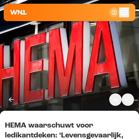
Klein
Standaard
Groot
HEMA waarschuwt voor
Kopieer link
ledikantdeken: ‘Levensgevaarlijk,