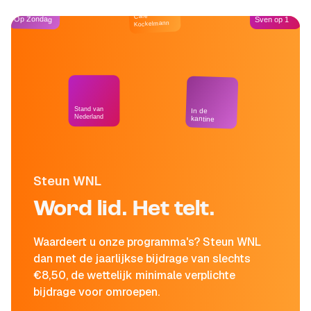
Café
Op Zondag
Sven op 1
Kockelmann
Stand van
In de
Nederland
kantine
Steun WNL
Word lid. Het telt.
Waardeert u onze programma's? Steun WNL
dan met de jaarlijkse bijdrage van slechts
€8,50, de wettelijk minimale verplichte
bijdrage voor omroepen.