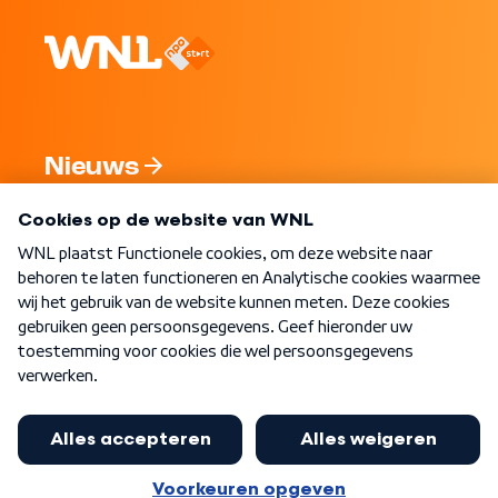
Nieuws
Programma's
Over WNL
Nieuwsbrief
Word Lid