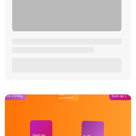
Café
Op Zondag
Sven op 1
Kockelmann
Stand van
In de