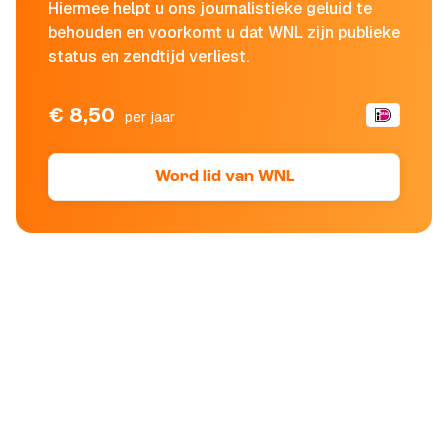
Hiermee helpt u ons journalistieke geluid te
behouden en voorkomt u dat WNL zijn publieke
status en zendtijd verliest.
€ 8,50
per jaar
Word lid van WNL