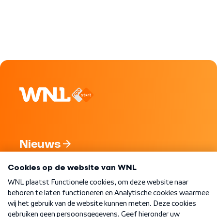
Nieuws
Programma's
Over WNL
Nieuwsbrief
Word Lid