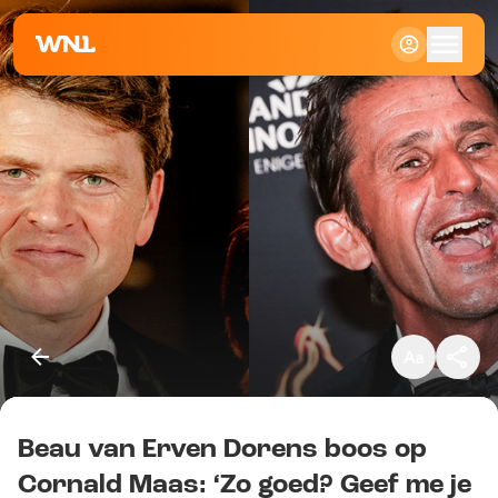
Klein
Standaard
Groot
Beau van Erven Dorens boos op
Kopieer link
Cornald Maas: ‘Zo goed? Geef me je