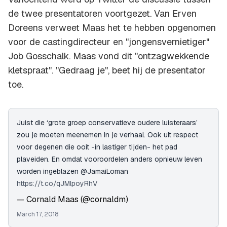
de twee presentatoren voortgezet. Van Erven
Doreens verweet Maas het te hebben opgenomen
voor de castingdirecteur en "jongensvernietiger"
Job Gosschalk. Maas vond dit "ontzagwekkende
kletspraat". "Gedraag je", beet hij de presentator
toe.
Juist die ‘grote groep conservatieve oudere luisteraars’
zou je moeten meenemen in je verhaal. Ook uit respect
voor degenen die ooit -in lastiger tijden- het pad
plaveiden. En omdat vooroordelen anders opnieuw leven
worden ingeblazen @JamaiLoman
https://t.co/qJMlpoyRhV
— Cornald Maas (@cornaldm)
March 17, 2018