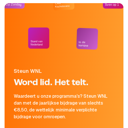
Café
Op Zondag
Sven op 1
Kockelmann
Stand van
In de
Nederland
kantine
Steun WNL
Word lid. Het telt.
Waardeert u onze programma's? Steun WNL
dan met de jaarlijkse bijdrage van slechts
€8,50, de wettelijk minimale verplichte
bijdrage voor omroepen.