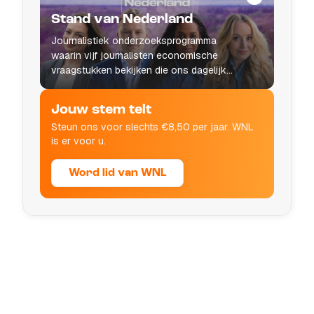
Stand van Nederland
Journalistiek onderzoeksprogramma
waarin vijf journalisten economische
vraagstukken bekijken die ons dagelijks
leven raken.
Jouw stem telt
Steun ons voor slechts €8,50 per jaar. WNL
is er voor u.
Word lid van WNL