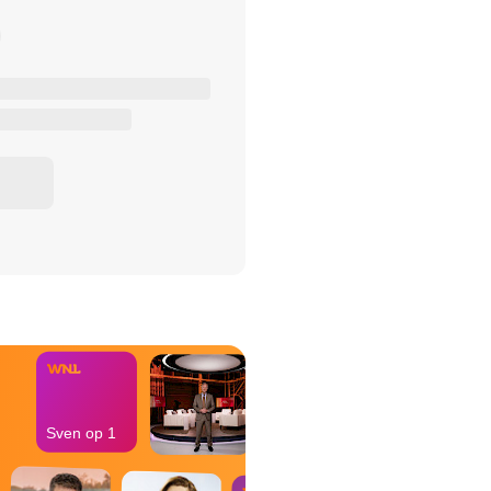
het Misdaad-
bureau
Sven op 1