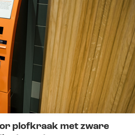
oor plofkraak met zware