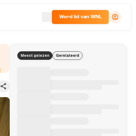
Word lid van WNL
Meest gelezen
Gerelateerd