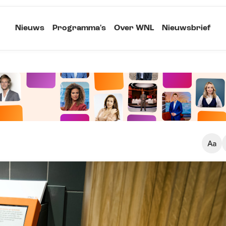
Nieuws
Programma's
Over WNL
Nieuwsbrief
Klein
Kopieer link
Standaard
Groot