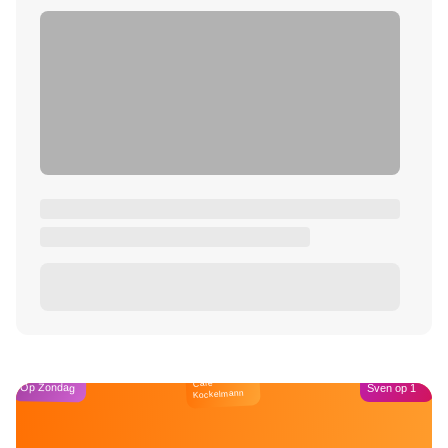
Café
Op Zondag
Sven op 1
Kockelmann