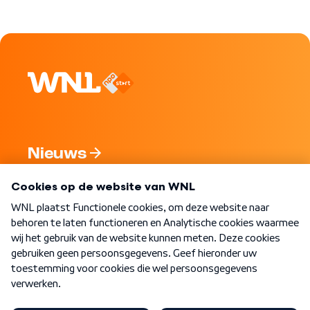
Nieuws
Programma's
Over WNL
Nieuwsbrief
Word Lid