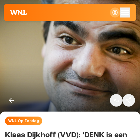
Klein
Standaard
Groot
WNL Op Zondag
Kopieer link
Klaas Dijkhoff (VVD): ‘DENK is een