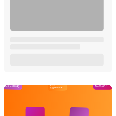
Café
Op Zondag
Sven op 1
Kockelmann