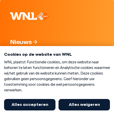
Nieuws
Programma's
Over WNL
Nieuwsbrief
Word Lid