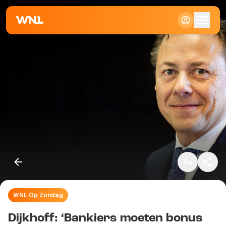
Klein
Standaard
Groot
WNL Op Zondag
Kopieer link
Dijkhoff: ‘Bankiers moeten bonus