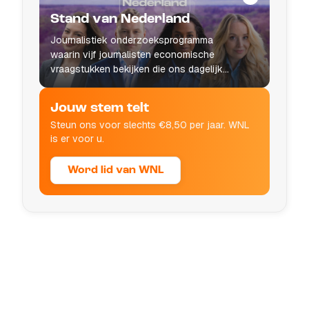
Stand van Nederland
Journalistiek onderzoeksprogramma
waarin vijf journalisten economische
vraagstukken bekijken die ons dagelijks
leven raken.
Jouw stem telt
Steun ons voor slechts €8,50 per jaar. WNL
is er voor u.
Word lid van WNL