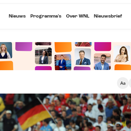
Nieuws
Programma's
Over WNL
Nieuwsbrief
Klein
Kopieer link
Standaard
Groot