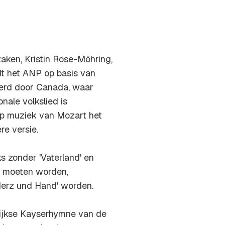
aken, Kristin Rose-Möhring,
dt het ANP op basis van
eerd door Canada, waar
onale volkslied is
 op muziek van Mozart het
re versie.
s zonder 'Vaterland' en
nd moeten worden,
 Herz und Hand' worden.
rijkse Kayserhymne van de