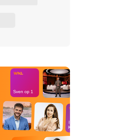
het Misdaad-
bureau
Sven op 1
In de
Kantine