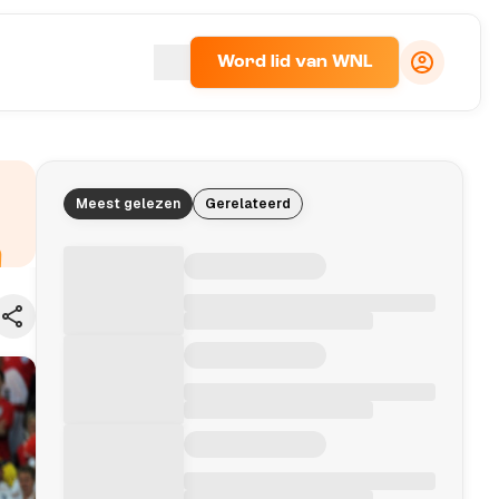
Word lid van WNL
Meest gelezen
Gerelateerd