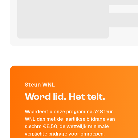
Steun WNL
Word lid. Het telt.
Waardeert u onze programma's? Steun
WNL dan met de jaarlijkse bijdrage van
slechts €8,50, de wettelijk minimale
verplichte bijdrage voor omroepen.