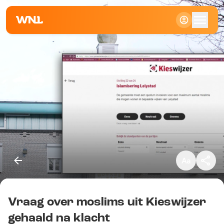
Klein
Standaard
Groot
Vraag over moslims uit Kieswijzer
Kopieer link
gehaald na klacht