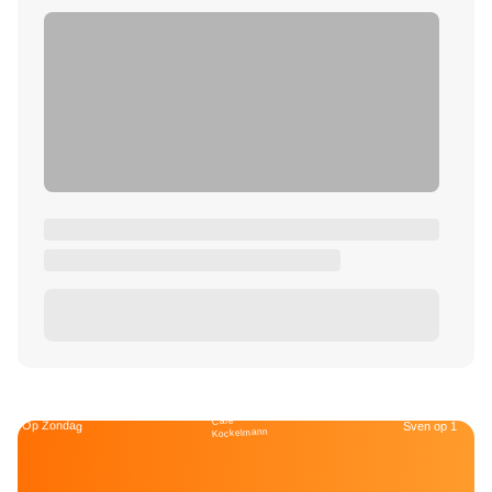
Café
Op Zondag
Sven op 1
Kockelmann