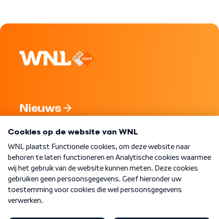
Nieuws
Programma's
Over WNL
Nieuwsbrief
Word Lid