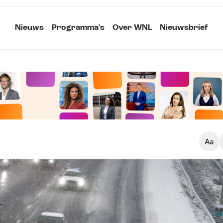
Nieuws
Programma's
Over WNL
Nieuwsbrief
Klein
Kopieer link
Standaard
Groot