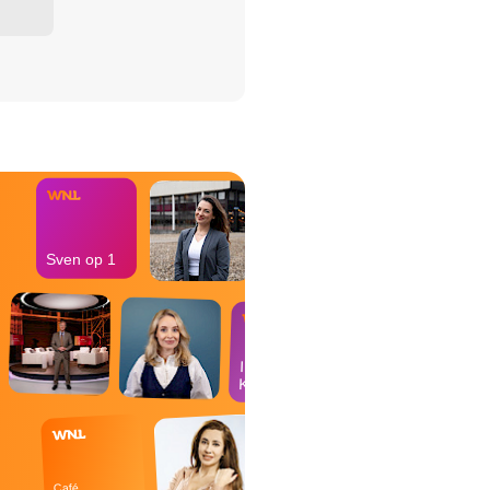
het Misdaad-
bureau
Sven op 1
In de
Kantine
Café