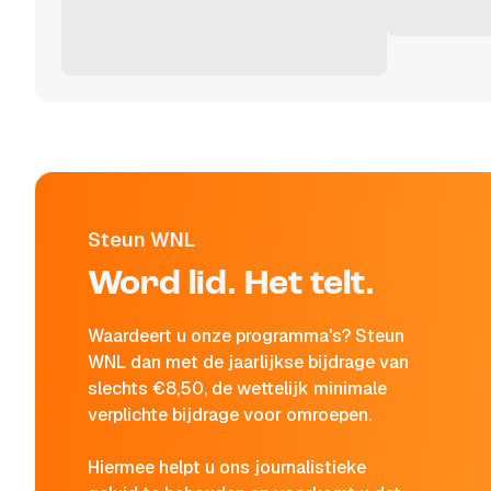
Steun WNL
Word lid. Het telt.
Waardeert u onze programma's? Steun
WNL dan met de jaarlijkse bijdrage van
slechts €8,50, de wettelijk minimale
verplichte bijdrage voor omroepen.
Hiermee helpt u ons journalistieke