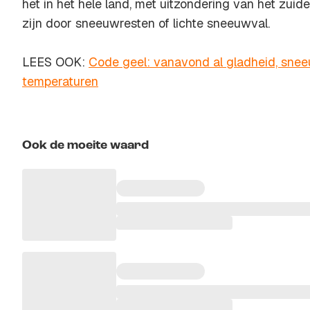
het in het hele land, met uitzondering van het zuiden
zijn door sneeuwresten of lichte sneeuwval.
LEES OOK:
Code geel: vanavond al gladheid, snee
temperaturen
Ook de moeite waard