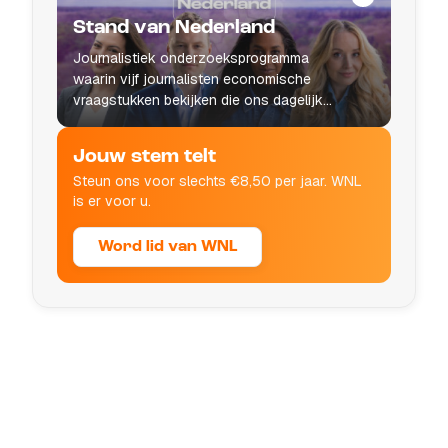
Stand van Nederland
Journalistiek onderzoeksprogramma
waarin vijf journalisten economische
vraagstukken bekijken die ons dagelijks
leven raken.
Jouw stem telt
Steun ons voor slechts €8,50 per jaar. WNL
is er voor u.
Word lid van WNL