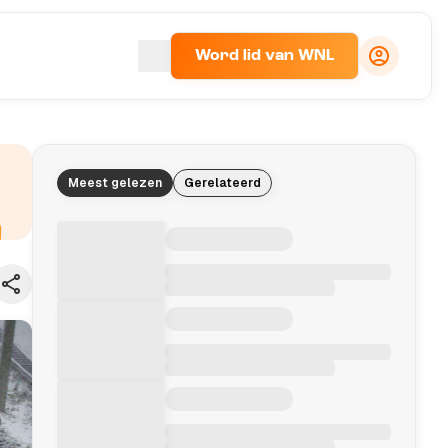
Word lid van WNL
Meest gelezen
Gerelateerd