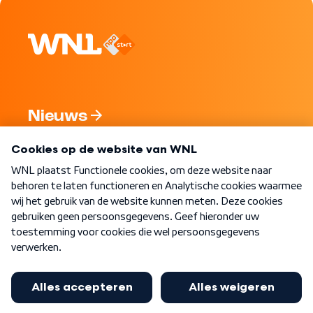
Nieuws
Programma's
Over WNL
Nieuwsbrief
Word Lid