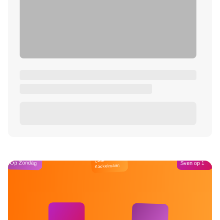
Café
Op Zondag
Sven op 1
Kockelmann