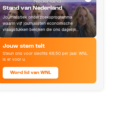
Stand van Nederland
Journalistiek onderzoeksprogramma
waarin vijf journalisten economische
vraagstukken bekijken die ons dagelijks
leven raken.
Jouw stem telt
Steun ons voor slechts €8,50 per jaar. WNL
is er voor u.
Word lid van WNL