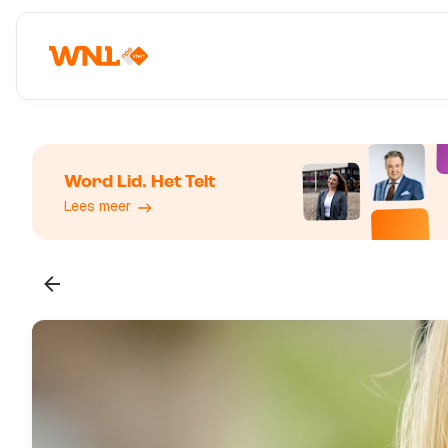
Word Lid. Het Telt
Lees meer