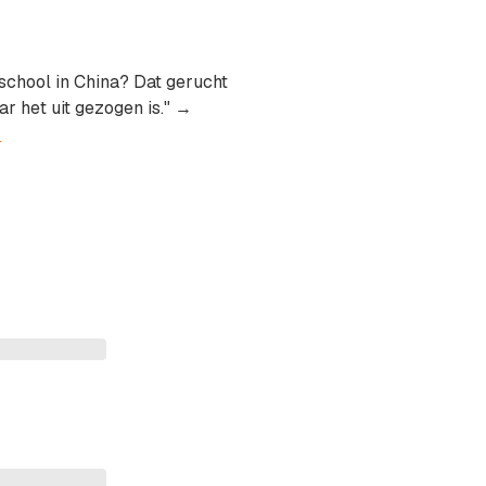
school in China? Dat gerucht
r het uit gezogen is." →
z