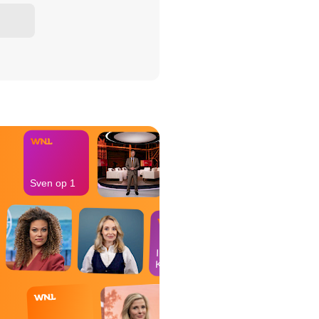
het Misdaad-
bureau
Sven op 1
In de
Kantine