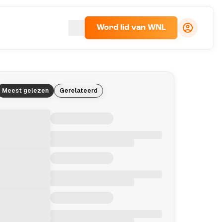
Word lid van WNL
Meest gelezen
Gerelateerd