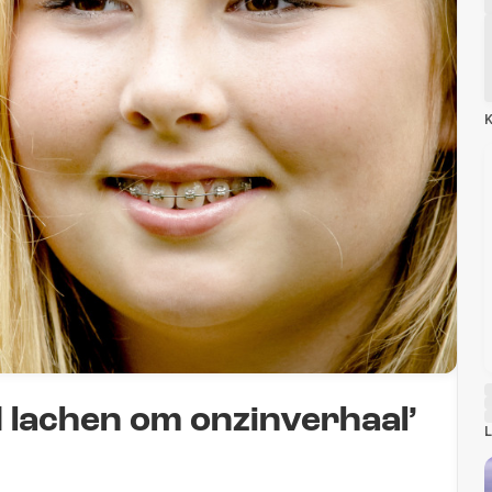
K
 lachen om onzinverhaal’
L