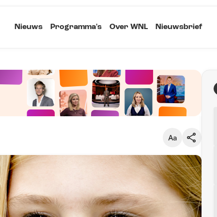
Nieuws
Programma's
Over WNL
Nieuwsbrief
Klein
Kopieer link
Standaard
Groot