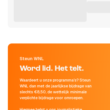
Steun WNL
Word lid. Het telt.
Waardeert u onze programma's? Steun
WNL dan met de jaarlijkse bijdrage van
slechts €8,50, de wettelijk minimale
verplichte bijdrage voor omroepen.
Hiermee helpt u ons journalistieke