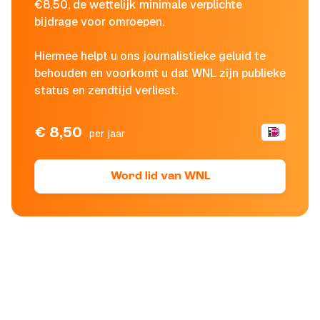
€8,50, de wettelijk minimale verplichte
bijdrage voor omroepen.
Hiermee helpt u ons journalistieke geluid te
behouden en voorkomt u dat WNL zijn publieke
status en zendtijd verliest.
€ 8,50
per jaar
Word lid van WNL