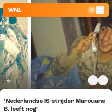
Klein
Standaard
Groot
‘Nederlandse IS-strijder Marouane
Kopieer link
B. leeft nog’