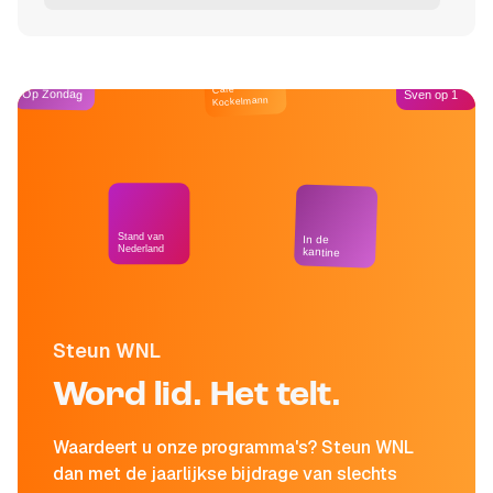
Café
Op Zondag
Sven op 1
Kockelmann
Stand van
In de
Nederland
kantine
Steun WNL
Word lid. Het telt.
Waardeert u onze programma's? Steun WNL
dan met de jaarlijkse bijdrage van slechts