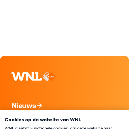
Nieuws
Programma's
Over WNL