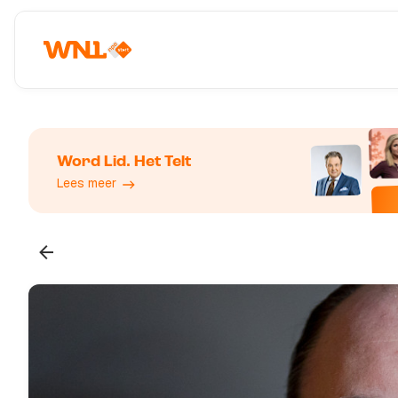
Word Lid. Het Telt
Lees meer