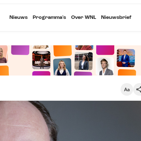
Nieuws
Programma's
Over WNL
Nieuwsbrief
Klein
Kopieer link
Standaard
Groot