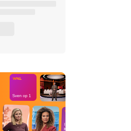
het Misdaad-
bureau
Sven op 1
In de
Kantine