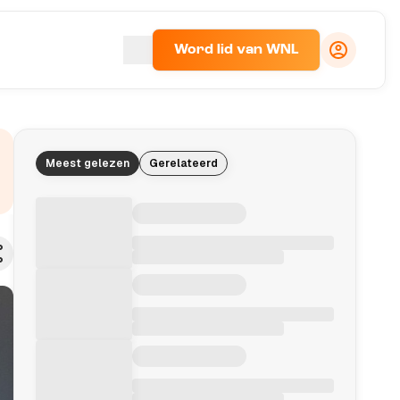
Word lid van WNL
Meest gelezen
Gerelateerd