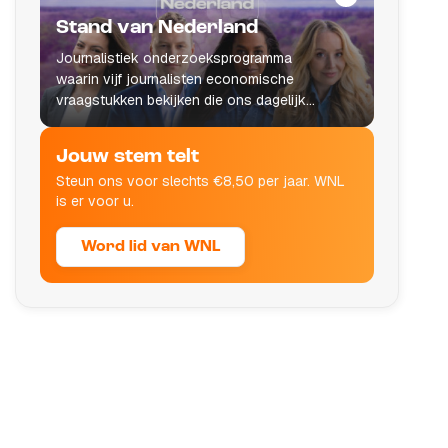
Stand van Nederland
Journalistiek onderzoeksprogramma
waarin vijf journalisten economische
vraagstukken bekijken die ons dagelijks
leven raken.
Jouw stem telt
Steun ons voor slechts €8,50 per jaar. WNL
is er voor u.
Word lid van WNL