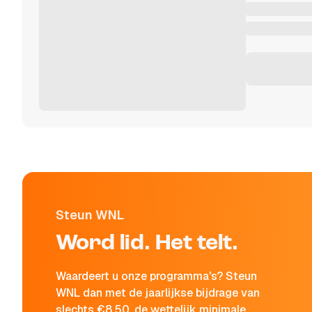
Steun WNL
Word lid. Het telt.
Waardeert u onze programma's? Steun
WNL dan met de jaarlijkse bijdrage van
slechts €8,50, de wettelijk minimale