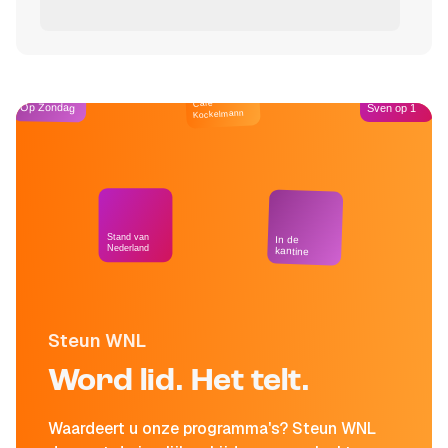
Café
Op Zondag
Sven op 1
Kockelmann
Stand van
In de
Nederland
kantine
Steun WNL
Word lid. Het telt.
Waardeert u onze programma's? Steun WNL