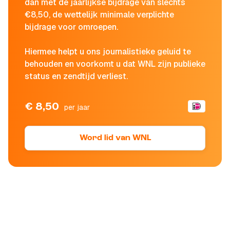
dan met de jaarlijkse bijdrage van slechts
€8,50, de wettelijk minimale verplichte
bijdrage voor omroepen.
Hiermee helpt u ons journalistieke geluid te
behouden en voorkomt u dat WNL zijn publieke
status en zendtijd verliest.
€ 8,50
per jaar
Word lid van WNL