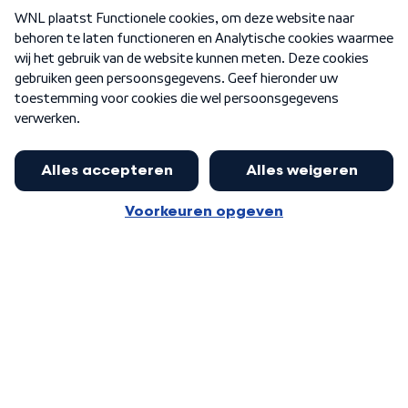
Over WNL
Nieuwsbrief
Word Lid
Meer WNL voor jou
Burgemeester Halsema kritisch:
kabinet deinsde in coronaperiode
Algemene voorwaarden
Cookie-instellingen
terug voor landelijke regie bij
Privacy statement
demonstraties