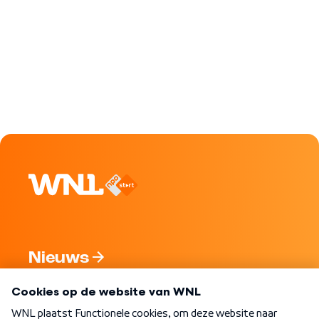
Nieuws
Programma's
Over WNL