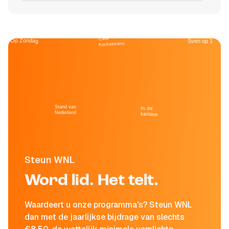
Café
Op Zondag
Sven op 1
Kockelmann
Stand van
In de
Nederland
kantine
Steun WNL
Word lid. Het telt.
Waardeert u onze programma's? Steun WNL
dan met de jaarlijkse bijdrage van slechts