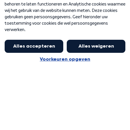
Nieuwsbrief
Word Lid
Meer WNL voor jou
Nieuwe ‘onderkoning’ Buma wil tot
zijn 70ste aanblijven
Algemene voorwaarden
Cookie-instellingen
Privacy statement