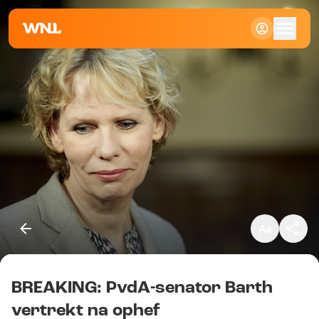
Klein
Standaard
Groot
BREAKING: PvdA-senator Barth
Kopieer link
vertrekt na ophef