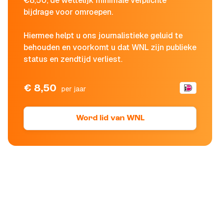
€8,50, de wettelijk minimale verplichte
bijdrage voor omroepen.
Hiermee helpt u ons journalistieke geluid te
behouden en voorkomt u dat WNL zijn publieke
status en zendtijd verliest.
€ 8,50
per jaar
Word lid van WNL