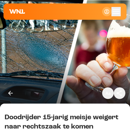
Klein
Standaard
Groot
Doodrijder 15-jarig meisje weigert
Kopieer link
naar rechtszaak te komen