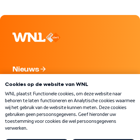
Nieuws
Programma's
Over WNL
Nieuwsbrief
Word Lid