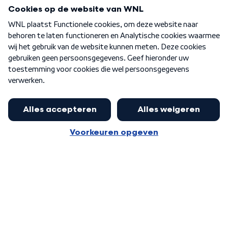
Programma's
Over WNL
Nieuwsbrief
Word Lid
Meer WNL voor jou
Nieuwe ‘onderkoning’ Buma wil tot
zijn 70ste aanblijven
Algemene voorwaarden
Cookie-instellingen
Privacy statement