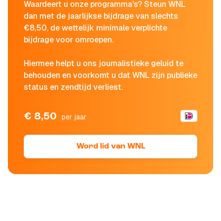
Waardeert u onze programma's? Steun WNL
dan met de jaarlijkse bijdrage van slechts
€8,50, de wettelijk minimale verplichte
bijdrage voor omroepen.
Hiermee helpt u ons journalistieke geluid te
behouden en voorkomt u dat WNL zijn publieke
status en zendtijd verliest.
€ 8,50
per jaar
Word lid van WNL