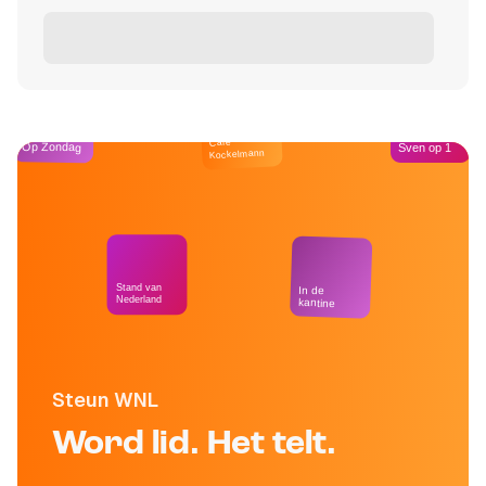
Café
Op Zondag
Sven op 1
Kockelmann
Stand van
In de
Nederland
kantine
Steun WNL
Word lid. Het telt.