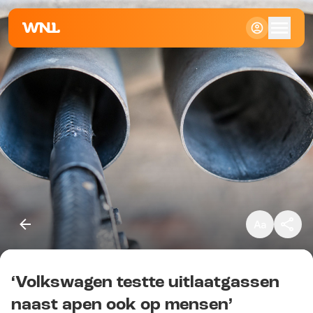
Klein
Standaard
Groot
‘Volkswagen testte uitlaatgassen
Kopieer link
naast apen ook op mensen’