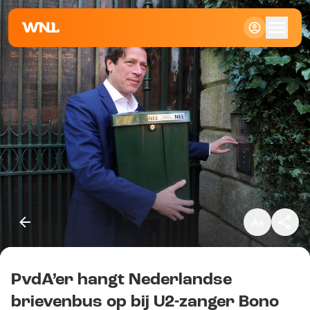
Klein
Standaard
Groot
PvdA’er hangt Nederlandse
Kopieer link
brievenbus op bij U2-zanger Bono