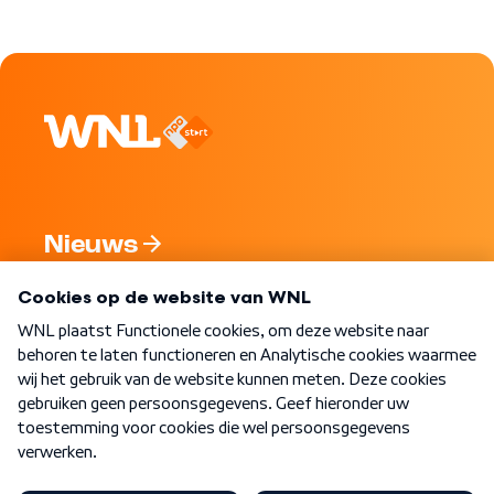
Nieuws
Programma's
Over WNL
Nieuwsbrief
Word Lid