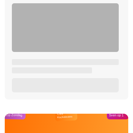
Café
Op Zondag
Sven op 1
Kockelmann