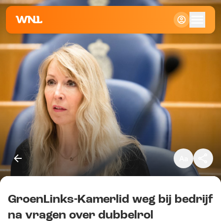
Klein
Standaard
Groot
GroenLinks-Kamerlid weg bij bedrijf
Kopieer link
na vragen over dubbelrol