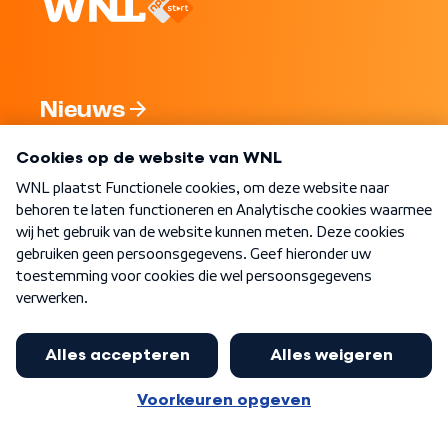
Nieuws
Programma's
Over WNL
Nieuwsbrief
Word Lid