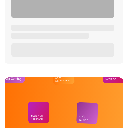
Café
Op Zondag
Sven op 1
Kockelmann
Stand van
In de
Nederland
kantine