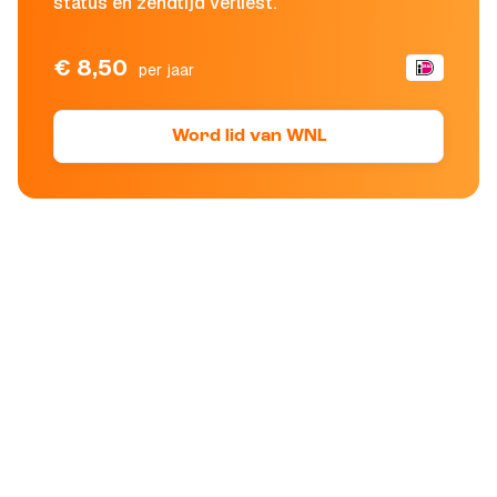
status en zendtijd verliest.
€ 8,50
per jaar
Word lid van WNL