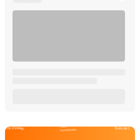
Café
Op Zondag
Sven op 1
Kockelmann