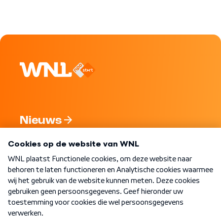
Nieuws
Programma's
Over WNL
Nieuwsbrief
Word Lid