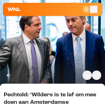
Klein
Standaard
Groot
Pechtold: ‘Wilders is te laf om mee
Kopieer link
doen aan Amsterdamse