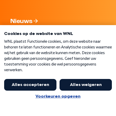
Nieuws
Programma's
Over WNL
Nieuwsbrief
Word Lid
Meer WNL voor jou