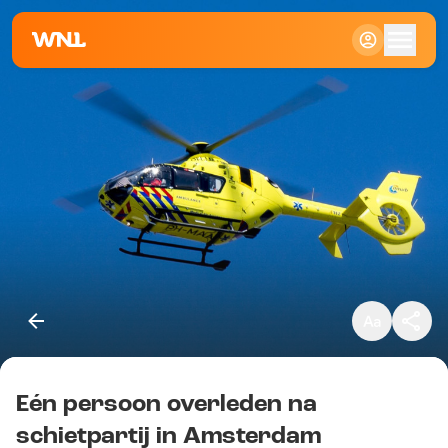
Klein
Standaard
Groot
Eén persoon overleden na
Kopieer link
schietpartij in Amsterdam