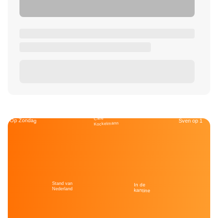
Café
Op Zondag
Sven op 1
Kockelmann
Stand van
In de
Nederland
kantine