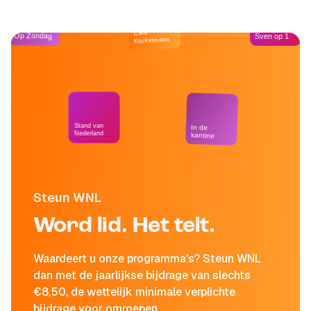
Café
Op Zondag
Sven op 1
Kockelmann
Stand van
In de
Nederland
kantine
Steun WNL
Word lid. Het telt.
Waardeert u onze programma's? Steun WNL
dan met de jaarlijkse bijdrage van slechts
€8,50, de wettelijk minimale verplichte
bijdrage voor omroepen.