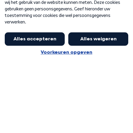
Word Lid
Meer WNL voor jou
Nieuwe ‘onderkoning’ Buma wil tot
zijn 70ste aanblijven
Algemene voorwaarden
Cookie-instellingen
Privacy statement