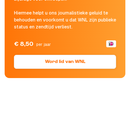
Hiermee helpt u ons journalistieke geluid te
behouden en voorkomt u dat WNL zijn publieke
status en zendtijd verliest.
€ 8,50
per jaar
Word lid van WNL