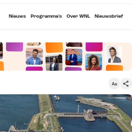
Nieuws
Programma's
Over WNL
Nieuwsbrief
Klein
Kopieer link
Standaard
Groot