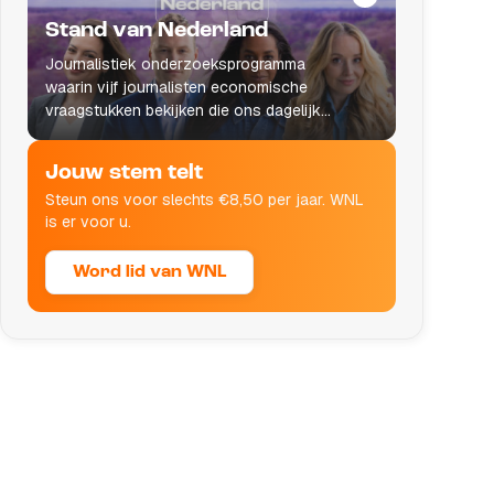
Stand van Nederland
Journalistiek onderzoeksprogramma
waarin vijf journalisten economische
vraagstukken bekijken die ons dagelijks
leven raken.
Jouw stem telt
Steun ons voor slechts €8,50 per jaar. WNL
is er voor u.
Word lid van WNL