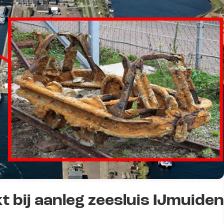
t bij aanleg zeesluis IJmuiden