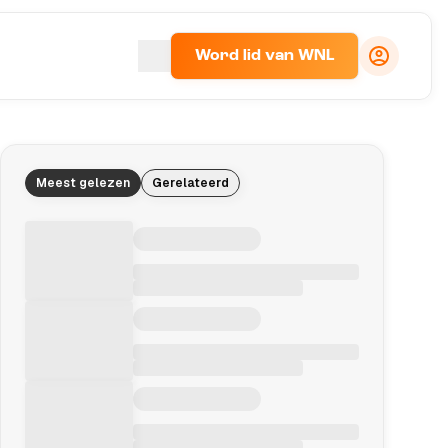
Word lid van WNL
Meest gelezen
Gerelateerd