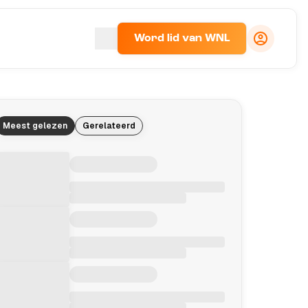
Word lid van WNL
Meest gelezen
Gerelateerd