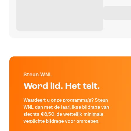
Steun WNL
Word lid. Het telt.
Waardeert u onze programma's? Steun
WNL dan met de jaarlijkse bijdrage van
slechts €8,50, de wettelijk minimale
verplichte bijdrage voor omroepen.