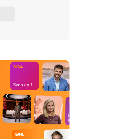
het Misdaad-
bureau
Sven op 1
In de
Kantine