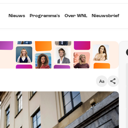
Nieuws
Programma's
Over WNL
Nieuwsbrief
Klein
Kopieer link
Standaard
Groot