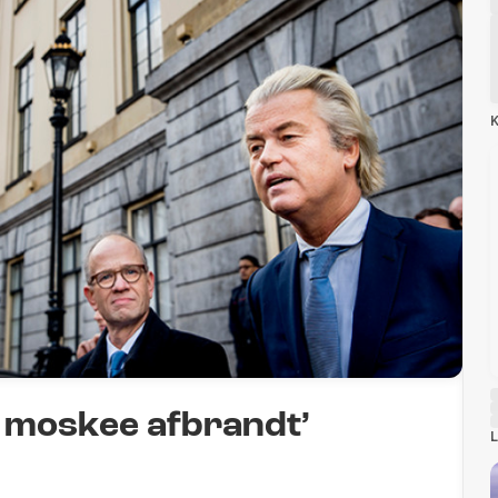
K
t moskee afbrandt’
L