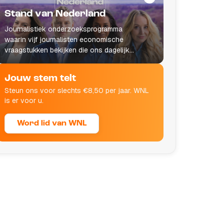
Stand van Nederland
Journalistiek onderzoeksprogramma
waarin vijf journalisten economische
vraagstukken bekijken die ons dagelijks
leven raken.
Jouw stem telt
Steun ons voor slechts €8,50 per jaar. WNL
is er voor u.
Word lid van WNL