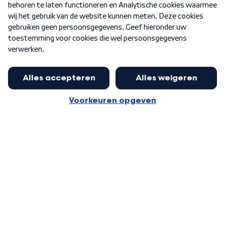
Nieuwsbrief
Word Lid
Meer WNL voor jou
Huishoudens met thuisbatterij,
slimme laadpaal of warmtepomp
Algemene voorwaarden
Cookie-instellingen
kunnen geld gaan verdienen: 'Kan
Privacy statement
op jaarbasis 500 euro opleveren'