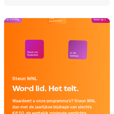
Café
Op Zondag
Sven op 1
Kockelmann
Stand van
In de
Nederland
kantine
Steun WNL
Word lid. Het telt.
Waardeert u onze programma's? Steun WNL
dan met de jaarlijkse bijdrage van slechts
€8,50, de wettelijk minimale verplichte