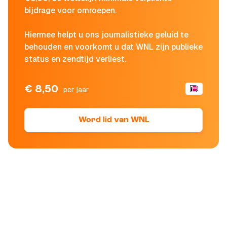
bijdrage voor omroepen.
Hiermee helpt u ons journalistieke geluid te
behouden en voorkomt u dat WNL zijn publieke
status en zendtijd verliest.
€ 8,50
per jaar
Word lid van WNL