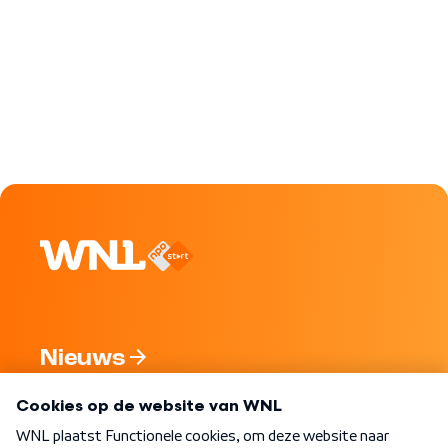
Nieuws
Programma's
Over WNL