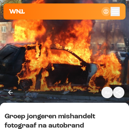
Klein
Standaard
Groot
Groep jongeren mishandelt
Kopieer link
fotograaf na autobrand