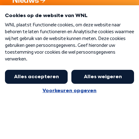
Nieuws
Programma's
Over WNL
Nieuwsbrief
Word Lid
Meer WNL voor jou
Nieuwe ‘onderkoning’ Buma wil tot
zijn 70ste aanblijven
Algemene voorwaarden
Cookie-instellingen
Privacy statement