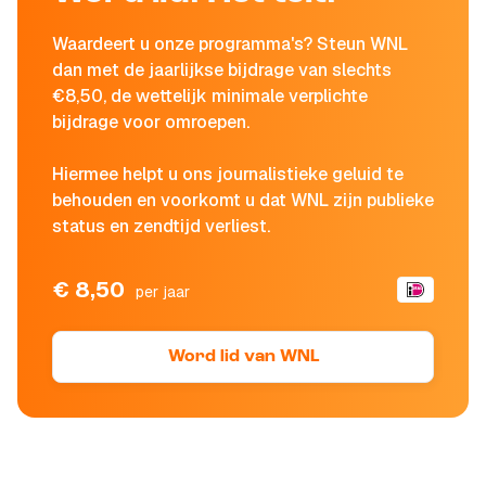
Waardeert u onze programma's? Steun WNL
dan met de jaarlijkse bijdrage van slechts
€8,50, de wettelijk minimale verplichte
bijdrage voor omroepen.
Hiermee helpt u ons journalistieke geluid te
behouden en voorkomt u dat WNL zijn publieke
status en zendtijd verliest.
€ 8,50
per jaar
Word lid van WNL