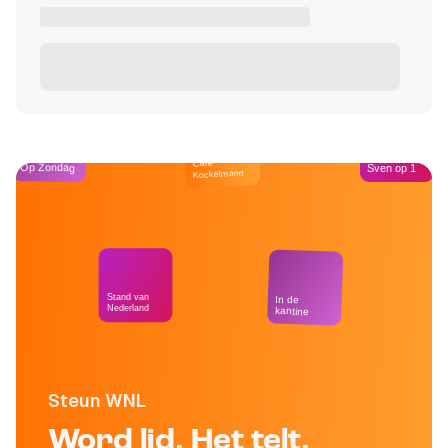
Café
Op Zondag
Sven op 1
Kockelmann
Stand van
In de
Nederland
kantine
Steun WNL
Word lid. Het telt.