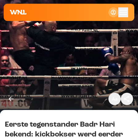
Klein
Standaard
Groot
Eerste tegenstander Badr Hari
Kopieer link
bekend: kickbokser werd eerder