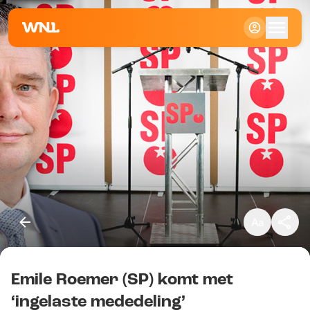
Klein
Standaard
Groot
Emile Roemer (SP) komt met
Kopieer link
‘ingelaste mededeling’