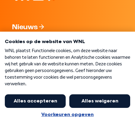
Nieuws
Programma's
Over WNL
Nieuwsbrief
Word Lid
Meer WNL voor jou