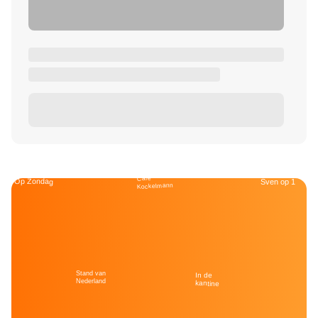
Café
Op Zondag
Sven op 1
Kockelmann
Stand van
In de
Nederland
kantine