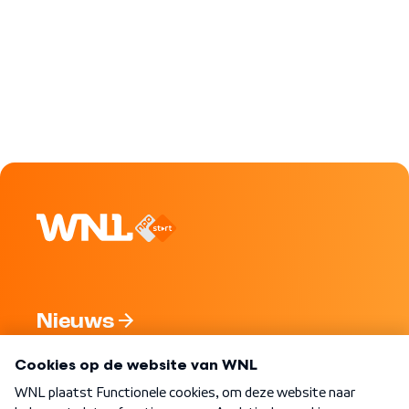
Nieuws
Programma's
Over WNL