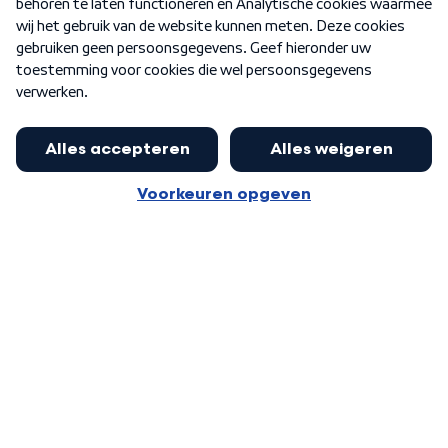
Nieuwsbrief
Word Lid
Meer WNL voor jou
Nieuwe ‘onderkoning’ Buma wil tot
zijn 70ste aanblijven
Algemene voorwaarden
Cookie-instellingen
Privacy statement