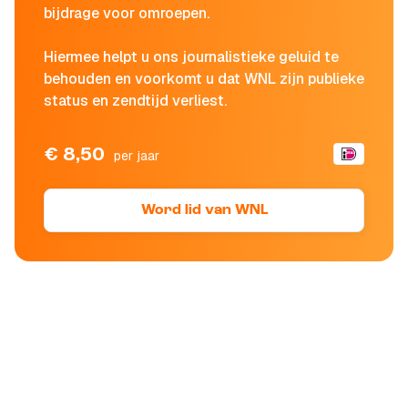
bijdrage voor omroepen.
Hiermee helpt u ons journalistieke geluid te
behouden en voorkomt u dat WNL zijn publieke
status en zendtijd verliest.
€ 8,50
per jaar
Word lid van WNL