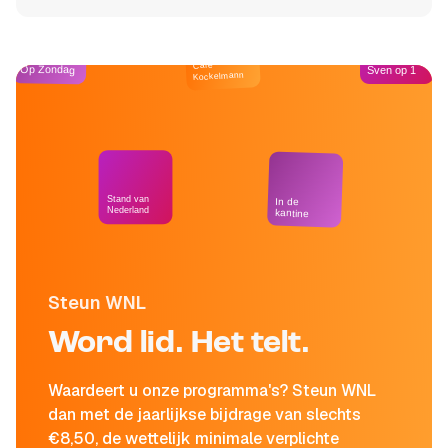
Café
Op Zondag
Sven op 1
Kockelmann
Stand van
In de
Nederland
kantine
Steun WNL
Word lid. Het telt.
Waardeert u onze programma's? Steun WNL
dan met de jaarlijkse bijdrage van slechts
€8,50, de wettelijk minimale verplichte