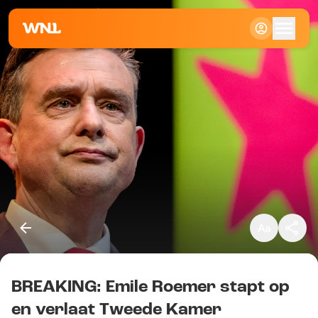
Klein
Standaard
Groot
BREAKING: Emile Roemer stapt op
Kopieer link
en verlaat Tweede Kamer