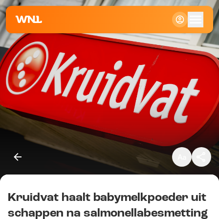
Klein
Standaard
Groot
Kruidvat haalt babymelkpoeder uit
Kopieer link
schappen na salmonellabesmetting