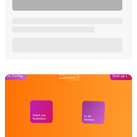
Café
Op Zondag
Sven op 1
Kockelmann
Stand van
In de
Nederland
kantine