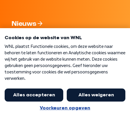
Nieuws
Programma's
Over WNL
Nieuwsbrief
Word Lid
Meer WNL voor jou