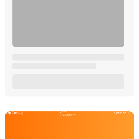
Café
Op Zondag
Sven op 1
Kockelmann