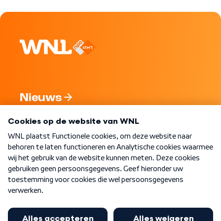
Nieuws
Programma's
Over WNL
Nieuwsbrief
Word Lid