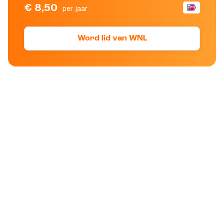
€ 8,50
per jaar
Word lid van WNL