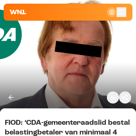
Klein
Standaard
Groot
FIOD: ‘CDA-gemeenteraadslid bestal
Kopieer link
belastingbetaler van minimaal 4