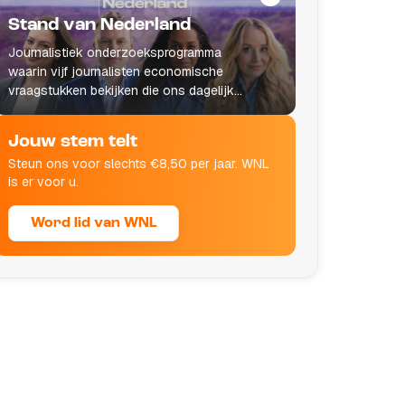
Stand van Nederland
Journalistiek onderzoeksprogramma
waarin vijf journalisten economische
vraagstukken bekijken die ons dagelijks
leven raken.
Jouw stem telt
Steun ons voor slechts €8,50 per jaar. WNL
is er voor u.
Word lid van WNL