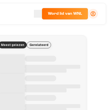
Word lid van WNL
Meest gelezen
Gerelateerd