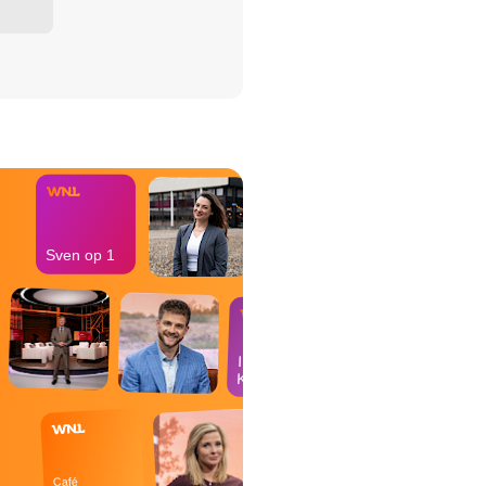
het Misdaad-
bureau
Sven op 1
In de
Kantine
Café