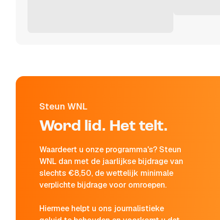
Steun WNL
Word lid. Het telt.
Waardeert u onze programma's? Steun
WNL dan met de jaarlijkse bijdrage van
slechts €8,50, de wettelijk minimale
verplichte bijdrage voor omroepen.
Hiermee helpt u ons journalistieke