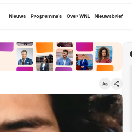
Nieuws
Programma's
Over WNL
Nieuwsbrief
Klein
Kopieer link
Standaard
Groot