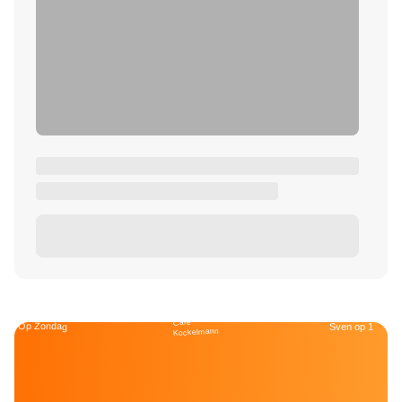
Café
Op Zondag
Sven op 1
Kockelmann