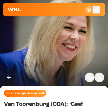
Klein
Standaard
Groot
Goedemorgen Nederland
Kopieer link
Van Toorenburg (CDA): ‘Geef