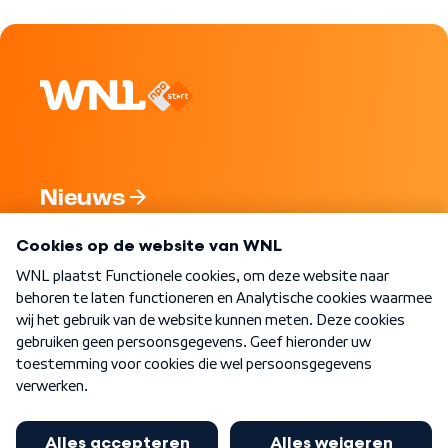
Nieuws
Programma's
Over WNL
Nieuwsbrief
Word Lid