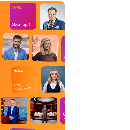
Sven op 1
In de
Kantine
Café
Kockelmann
Op
Zondag