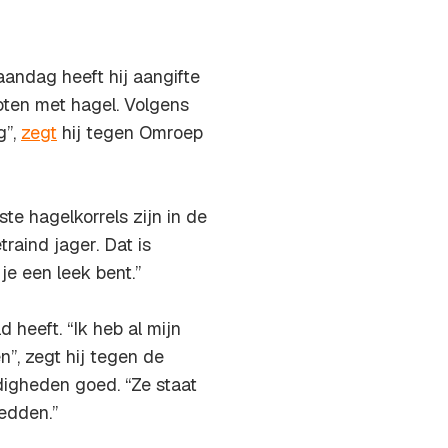
aandag heeft hij aangifte
hoten met hagel. Volgens
g”,
zegt
hij tegen Omroep
te hagelkorrels zijn in de
raind jager. Dat is
 je een leek bent.”
 heeft. “Ik heb al mijn
n”, zegt hij tegen de
digheden goed. “Ze staat
edden.”