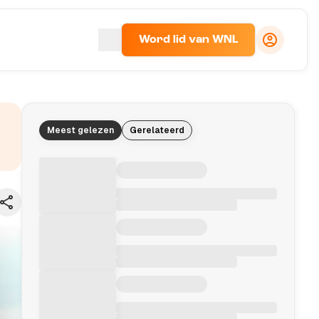
Word lid van WNL
Meest gelezen
Gerelateerd