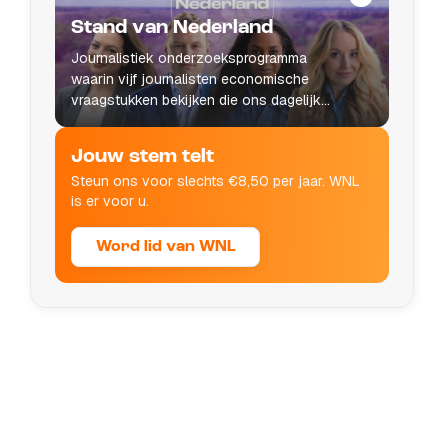
Stand van Nederland
Journalistiek onderzoeksprogramma
waarin vijf journalisten economische
vraagstukken bekijken die ons dagelijks
leven raken.
Jouw stem telt
Steun ons voor slechts €8,50 per jaar. WNL
is er voor u.
Word lid van WNL