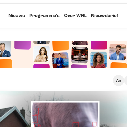
Nieuws
Programma's
Over WNL
Nieuwsbrief
Klein
Kopieer link
Standaard
Groot