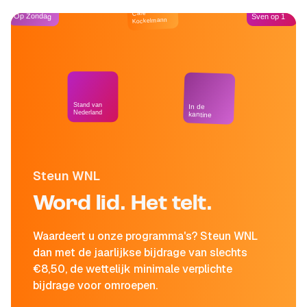
Café
Op Zondag
Sven op 1
Kockelmann
Stand van
In de
Nederland
kantine
Steun WNL
Word lid. Het telt.
Waardeert u onze programma's? Steun WNL
dan met de jaarlijkse bijdrage van slechts
€8,50, de wettelijk minimale verplichte
bijdrage voor omroepen.