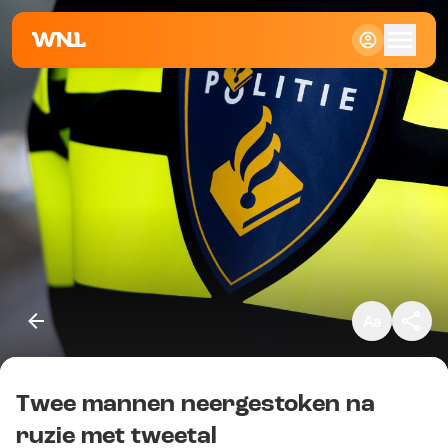
Klein
Standaard
Groot
Twee mannen neergestoken na
Kopieer link
ruzie met tweetal