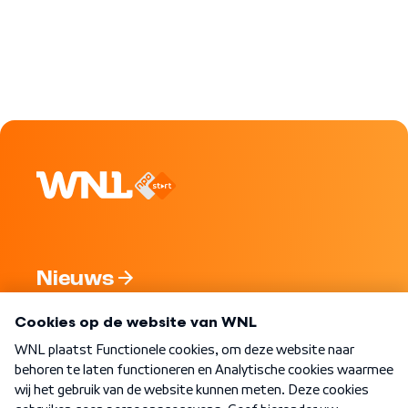
Nieuws
Programma's
Over WNL
Nieuwsbrief
Word Lid