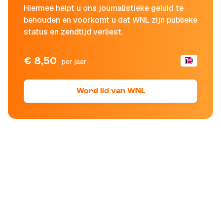
Hiermee helpt u ons journalistieke geluid te
behouden en voorkomt u dat WNL zijn publieke
status en zendtijd verliest.
€ 8,50
per jaar
Word lid van WNL