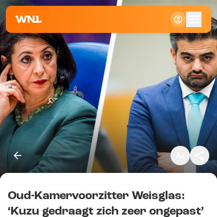
Klein
Standaard
Groot
Oud-Kamervoorzitter Weisglas:
Kopieer link
‘Kuzu gedraagt zich zeer ongepast’