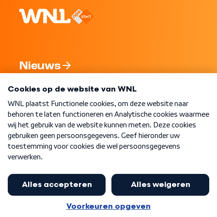
Nieuws
Programma's
Over WNL
Nieuwsbrief
Word Lid