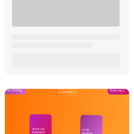
Café
Op Zondag
Sven op 1
Kockelmann
Stand van
In de
Nederland
kantine