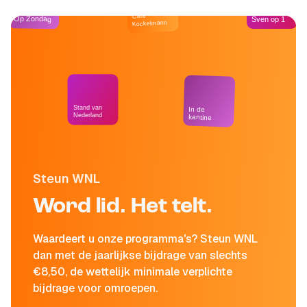
Café
Op Zondag
Sven op 1
Kockelmann
Stand van
In de
Nederland
kantine
Steun WNL
Word lid. Het telt.
Waardeert u onze programma's? Steun WNL
dan met de jaarlijkse bijdrage van slechts
€8,50, de wettelijk minimale verplichte
bijdrage voor omroepen.