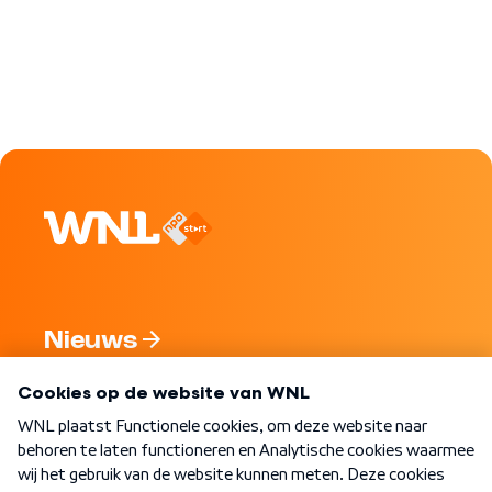
Nieuws
Programma's
Over WNL
Nieuwsbrief
Word Lid