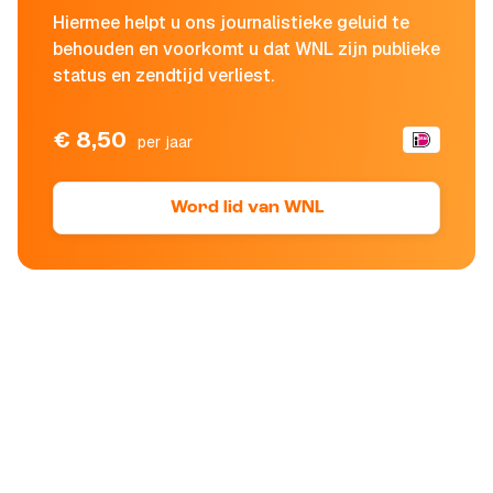
Hiermee helpt u ons journalistieke geluid te
behouden en voorkomt u dat WNL zijn publieke
status en zendtijd verliest.
€ 8,50
per jaar
Word lid van WNL