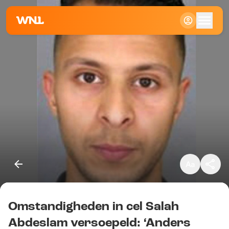
Klein
Standaard
Groot
Omstandigheden in cel Salah
Kopieer link
Abdeslam versoepeld: ‘Anders