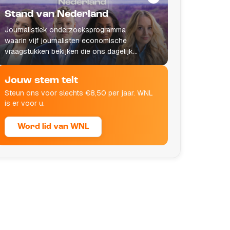
Stand van Nederland
Journalistiek onderzoeksprogramma
waarin vijf journalisten economische
vraagstukken bekijken die ons dagelijks
leven raken.
Jouw stem telt
Steun ons voor slechts €8,50 per jaar. WNL
is er voor u.
Word lid van WNL