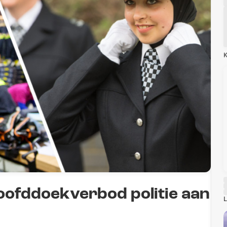
K
ofddoekverbod politie aan
L