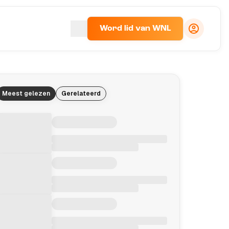
Word lid van WNL
Meest gelezen
Gerelateerd