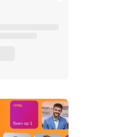
het Misdaad-
bureau
Sven op 1