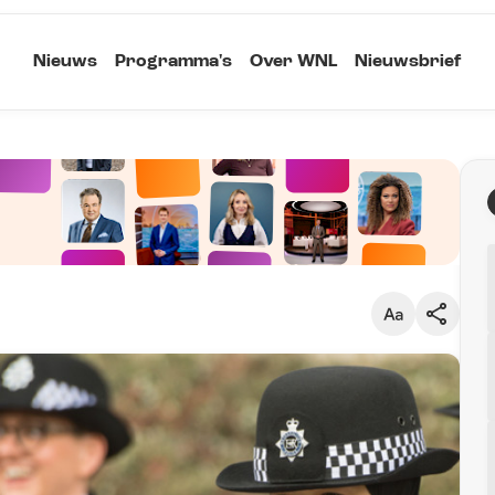
Nieuws
Programma's
Over WNL
Nieuwsbrief
Klein
Kopieer link
Standaard
Groot