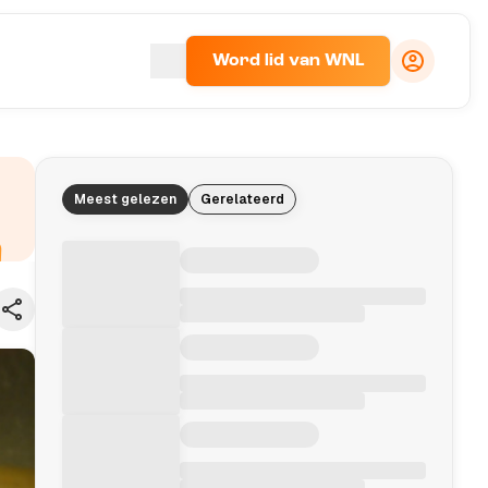
Word lid van WNL
Meest gelezen
Gerelateerd