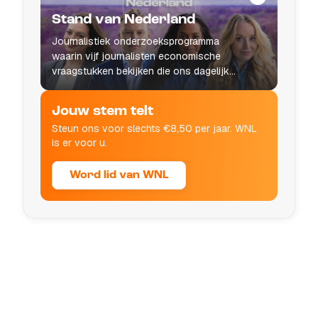
Stand van Nederland
Journalistiek onderzoeksprogramma
waarin vijf journalisten economische
vraagstukken bekijken die ons dagelijks
leven raken.
Jouw stem telt
Steun ons voor slechts €8,50 per jaar. WNL
is er voor u.
Word lid van WNL