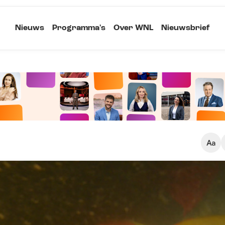
Nieuws
Programma's
Over WNL
Nieuwsbrief
Klein
Kopieer link
Standaard
Groot