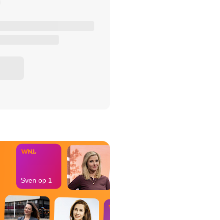
het Misdaad-
bureau
Sven op 1