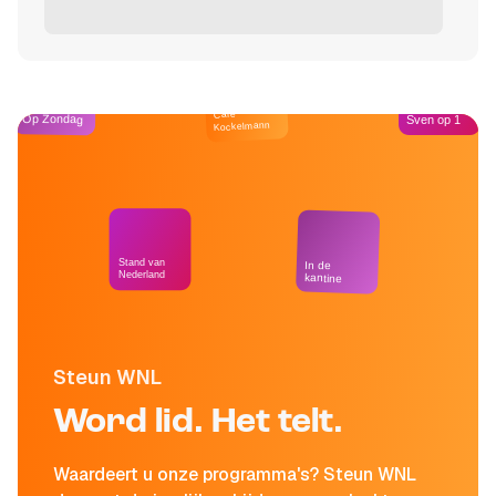
Café
Op Zondag
Sven op 1
Kockelmann
Stand van
In de
Nederland
kantine
Steun WNL
Word lid. Het telt.
Waardeert u onze programma's? Steun WNL