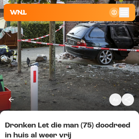
Klein
Standaard
Groot
Dronken Let die man (75) doodreed
Kopieer link
in huis al weer vrij