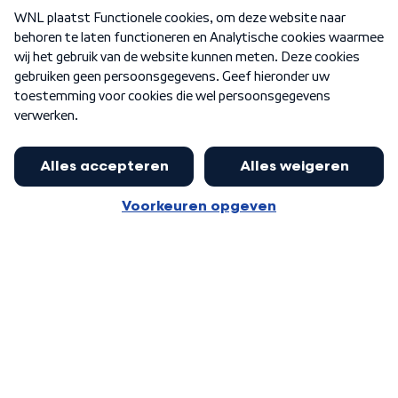
Over WNL
Nieuwsbrief
Word Lid
Meer WNL voor jou
Huishoudens met thuisbatterij,
slimme laadpaal of warmtepomp
Algemene voorwaarden
Cookie-instellingen
kunnen geld gaan verdienen: 'Kan
Privacy statement
op jaarbasis 500 euro opleveren'