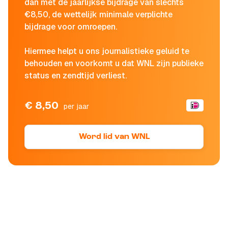
dan met de jaarlijkse bijdrage van slechts
€8,50, de wettelijk minimale verplichte
bijdrage voor omroepen.
Hiermee helpt u ons journalistieke geluid te
behouden en voorkomt u dat WNL zijn publieke
status en zendtijd verliest.
€ 8,50
per jaar
Word lid van WNL